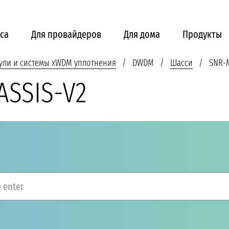
са
Для провайдеров
Для дома
Продукты
ули и системы xWDM уплотнения
DWDM
Шасси
SNR-
SSIS-V2
 enter