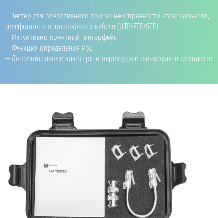
Тестер для оперативного поиска неисправности коаксиального,
телефонного и витопарного кабеля (UTP/FTP/STP)
Интуитивно понятный интерфейс
Функция определения PoE
Дополнительные адаптеры и переходные патчкорды в комплекте