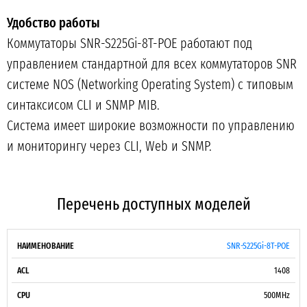
Удобство работы
Коммутаторы SNR-S225Gi-8T-POE работают под
управлением стандартной для всех коммутаторов SNR
системе NOS (Networking Operating System) с типовым
синтаксисом CLI и SNMP MIB.
Система имеет широкие возможности по управлению
и мониторингу через CLI, Web и SNMP.
Перечень доступных моделей
МАКС.
SNR-S225Gi-8T-POE
MULICAST
БЮДЖЕТ
НАИМЕНОВАНИЕ
ACL
CPU
MAC
ПОТРЕБЛЯЕ
ГРУПП
POE
1408
МОЩНОС
500MHz