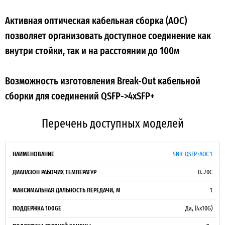
Активная оптическая кабельная сборка (AOC)
позволяет организовать доступное соединение как
внутри стойки, так и на расстоянии до 100м
Возможность изготовления Break-Out кабельной
сборки для соединений QSFP->4xSFP+
Перечень доступных моделей
ДИАПАЗОН
МАКСИМАЛЬНАЯ
ПОДДЕ
SNR-QSFP+AOC-1
ПОДДЕРЖКА
НАИМЕНОВАНИЕ
РАБОЧИХ
ДАЛЬНОСТЬ
ГОРЯ
100GE
0..70С
ТЕМПЕРАТУР
ПЕРЕДАЧИ, М
ЗАМЕ
1
Да, (4x10G)