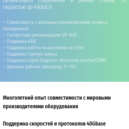
организовать соединение в рамках стойки, со
скоростью до 40Gbit/s
Совместимость с мировыми производителями сетевого
оборудования
Соответствие рекомендациям SFF-8436
Поддержка 40GE
Поддержка работы на расстоянии до 100м
Поддержка горячей замены
Поддержка Digital Diagnostic Monitoring Interface(DDMI)
Диапазон рабочих температур 0~+70C
Многолетний опыт совместимости с мировыми
производителями оборудования
Поддержка скоростей и протоколов 40Gbase