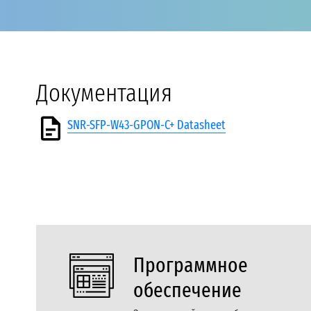
Документация
SNR-SFP-W43-GPON-C+ Datasheet
Программное
обеспечение