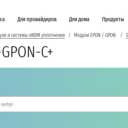
са
Для провайдеров
Для дома
Продукты
ули и системы xWDM уплотнения
Модули EPON / GPON
-GPON-C+
 enter