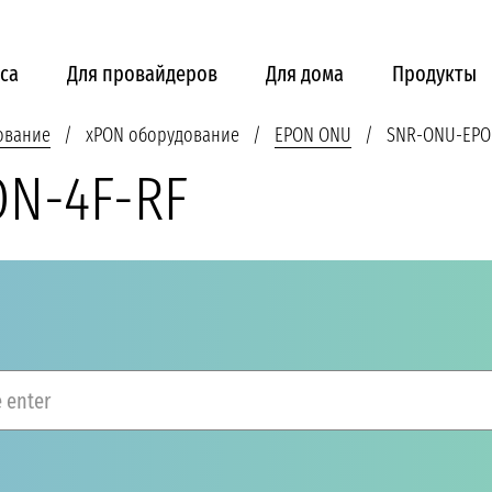
са
Для провайдеров
Для дома
Продукты
ование
xPON оборудование
EPON ONU
SNR-ONU-EPO
N-4F-RF
 enter