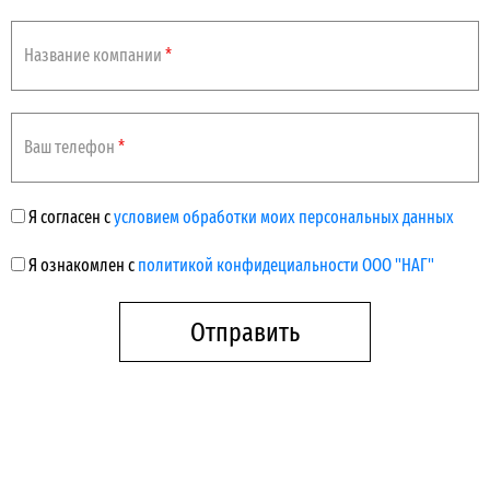
CFP4
SNR-CFP4-100G-LR4-10
Название компании
*
CFP4
Ваш телефон
*
Я согласен с
условием обработки моих персональных данных
Я ознакомлен с
политикой конфидециальности ООО "НАГ"
Отправить