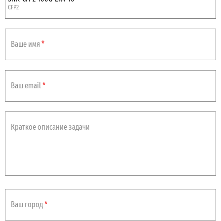
CFP2
SNR-CFP2-100G-ER4-40
CFP2
Ваше имя
*
SNR-CFP2-QSFP28
CFP2
Ваш email
*
Краткое описание задачи
Ваш город
*