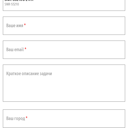
SNR-S5210
SNR-S5210G-24TX
SNR-S5210
Ваше имя
*
SNR-S5210X-8F
SNR-S5210
SNR-S5210G-24TX-UPS
SNR-S5210
Ваш email
*
SNR-S5210G-24TX-POE
SNR-S5210
SNR-S5210G-24TX-DC
Краткое описание задачи
SNR-S5210
Ваш город
*